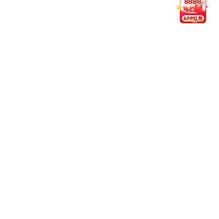
每一次更新，都是为提供更高效、更沉浸式的赛事体验而前
行。
2023年12月20日 · App v5.4.0
世界杯期间数据展示全面提速
升级数据缓存方案，应对多场赛事同时加载时的性能压
力。
对球员动态与进球动画进行了流畅度优化，适配主流网
络环境。
新增“精彩回看”模块，重点赛事集锦支持一键快速回
放。
2023年11月2日 · App v5.3.6
电竞赛事专属页上线，强化交互体验
增设“战队动态”区块，涵盖近期赛程与战力变化。
适配旧机型夜间模式，解决字体样式兼容问题。