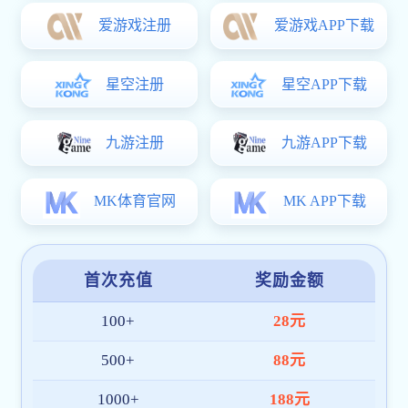
能分析为核心的数字生态平台，聚焦全球体育用户的实时信
息与多终端互动体验。平台以稳定技术架构和合规体系赢得
市场认可，深受世界杯官方入口-世界杯(中国)用户喜爱。
技术驱动，性能优先
平台采用自研系统架构，持续优化加载速度与数据传
输流程，通过部署全球 CDN 加速节点，实现不同地
区高速访问与高并发下的稳定运行，全面提升用户操
作流畅度。