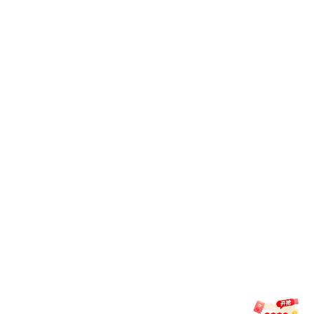
并在服务器内部分层存储隔离。
异常防控层
AI监控
风控预警
系统实时分析登录频率、操作路径等指标，提前发现可疑
行为并及时响应。
世界杯官方入口 · 应用版本更新日志